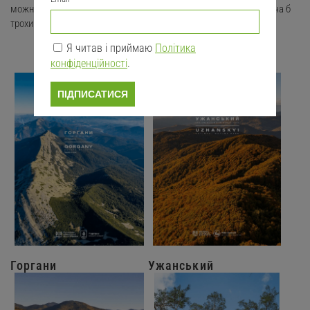
можна побачити та відчути в Карпатах, але вони дозволяють хоча б
трохи наблизитися до них.
Я читав і приймаю
Політика
конфіденційності
.
ПІДПИСАТИСЯ
Горгани
Ужанський