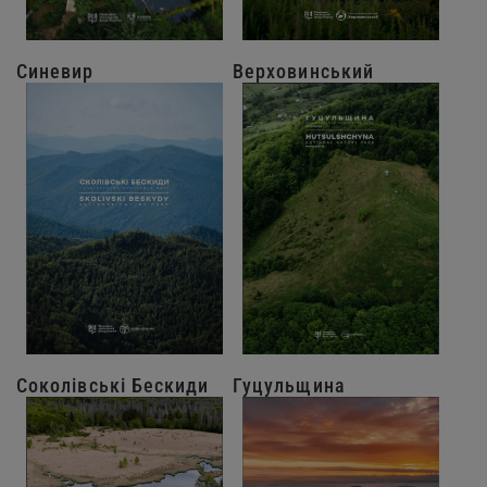
Синевир
Верховинський
Соколівські Бескиди
Гуцульщина