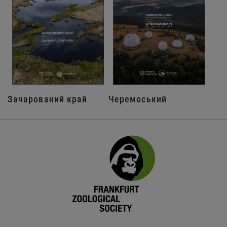
Зачарований край
Черемоський