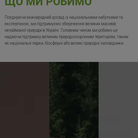
ЩО МИ РОБИМО
Поєднуючи міжнародний досвід із національними набутками та
експертизою, ми підтримуємо збереження великих масивів
незайманої природи в Україні. Головним чином ми робимо це
надаючи підтримку великим природоохоронним територіям, таким
як національні парки, біосферні або великі природні заповідники.