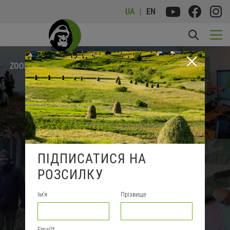
UA
EN
FRANKFURT
ZOOLOGICAL
SOCIETY
ПІДПИСАТИСЯ НА
РОЗСИЛКУ
Імʼя
Прізвище
Email
*