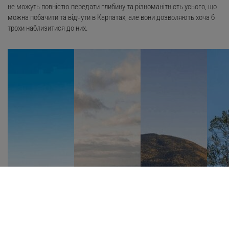
не можуть повністю передати глибину та різноманітність усього, що
можна побачити та відчути в Карпатах, але вони дозволяють хоча б
трохи наблизитися до них.