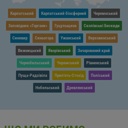
Карпатський
Карпатський біосферний
Черемоський
Заповідник «Горгани»
Гуцульщина
Сколівські Бескиди
Синевир
Синьогора
Ужанський
Верховинський
Вижницький
Яворівський
Зачарований край
Чорнобильський
Черемський
Рівненський
Пуща-Радзівіла
Прип'ять-Стохід
Поліський
Нобельський
Древлянський