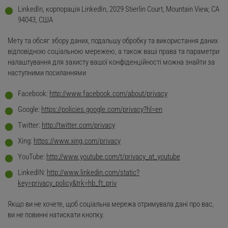
LinkedIn, корпорація LinkedIn, 2029 Stierlin Court, Mountain View, CA
94043, США
Мету та обсяг збору даних, подальшу обробку та використання даних
відповідною соціальною мережею, а також ваші права та параметри
налаштування для захисту вашої конфіденційності можна знайти за
наступними посиланнями
Facebook:
http://www.facebook.com/about/privacy
Google:
https://policies.google.com/privacy?hl=en
Twitter:
http://twitter.com/privacy
Xing:
https://www.xing.com/privacy
YouTube:
http://www.youtube.com/t/privacy_at_youtube
LinkedIN:
http://www.linkedin.com/static?
key=privacy_policy&trk=hb_ft_priv
Якщо ви не хочете, щоб соціальна мережа отримувала дані про вас,
ви не повинні натискати кнопку.