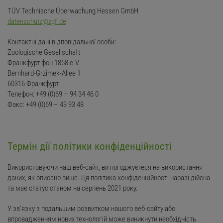
TÜV Technische Überwachung Hessen GmbH
datenschutz@zgf.de
Контактні дані відповідальної особи:
Zoologische Gesellschaft
Франкфурт фон 1858 e.V.
Bernhard-Grzimek-Allee 1
60316 Франкфурт
Телефон: +49 (0)69 – 94 34 46 0
Факс: +49 (0)69 – 43 93 48
Термін дії політики конфіденційності
Використовуючи наш веб-сайт, ви погоджуєтеся на використання
даних, як описано вище. Ця політика конфіденційності наразі дійсна
та має статус станом на серпень 2021 року.
У зв’язку з подальшим розвитком нашого веб-сайту або
впровадженням нових технологій може виникнути необхідність