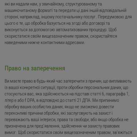
які ви надали нам, у звичайному, структурованому та
машиночитаному форматі та передати ці дані іншій відповідальній
стороні, наприклад, іншому постачальнику послуг. Передумовою для
цього є те, що обробка базується на згоді або договорі та
виконується за допомогою автоматизованих процедур. Щоб
скористатися своїм вищезазначеним правом, скористайтеся
наведеними нижче контактними адресами.
Право на заперечення
Ви маєте право в будь-який час заперечити з причин, що випливають
із вашої конкретної ситуації, проти обробки персональних даних, що
стосуються вас, яка здійснюється на підставі статті 6, параграфа 1,
літер e або f DPA, в відповідно до статті 21 ДПА. Ми припинимо
обробку ваших особистих даних, якщо не зможемо довести
переконливі причини обробки, які заслуговують на захист і
переважають ваші інтереси, права та свободи, або якщо обробка не
призначена для пред’явлення, здійснення чи захисту правових
вимог. Щоб скористатися своїм вищезазначеним правом, зв’яжіться