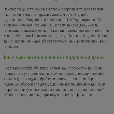
Законодавець встановив різні строки зберігання та зобов’язання.
Після закінчення цих періодів відповідні дані регулярно
видаляються. Якщо це не впливає на дані, їх буде видалено або
анонімно, коли цілі, зазначені в цій політиці конфіденційності,
перестануть застосовуватися. Якщо ця політика конфіденційності не
містить будь-яких інших положень, що відрізняються від зберігання
даних, зібрані нами дані зберігатимуться нами до тих пір, поки вони
необхідні для
Інше використання даних і видалення даних
Подальша обробка або використання ваших особистих даних, як
правило, відбуватиметься, лише якщо це дозволено законом або
якщо ви дали згоду на обробку чи використання даних. У разі
подальшої обробки для цілей, відмінних від тих, для яких дані були
зібрані спочатку, ми повідомимо вас про ці інші цілі до подальшої
обробки та надамо вам додаткову відповідну інформацію.