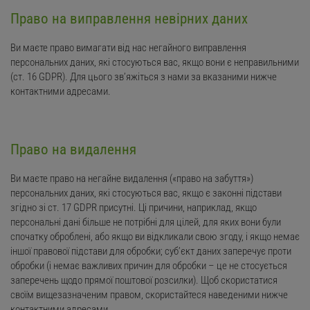
Право на виправлення невірних даних
Ви маєте право вимагати від нас негайного виправлення
персональних даних, які стосуються вас, якщо вони є неправильними
(ст. 16 GDPR). Для цього зв’яжіться з нами за вказаними нижче
контактними адресами.
Право на видалення
Ви маєте право на негайне видалення («право на забуття»)
персональних даних, які стосуються вас, якщо є законні підстави
згідно зі ст. 17 GDPR присутні. Ці причини, наприклад, якщо
персональні дані більше не потрібні для цілей, для яких вони були
спочатку оброблені, або якщо ви відкликали свою згоду, і якщо немає
іншої правової підстави для обробки; суб’єкт даних заперечує проти
обробки (і немає важливих причин для обробки – це не стосується
заперечень щодо прямої поштової розсилки). Щоб скористатися
своїм вищезазначеним правом, скористайтеся наведеними нижче
контактними адресами.