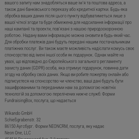
вашого запиту нам знадобляться ваше ім’я та поштова адреса, а
також дані банківського переказу або кредитної картки. Будь-яка
обробка ваших даних після цього пункту відбуватиметься лише з
вашої чіткої згоди та буде обмежена для надсилання інформації про
наші кампанії та проекти, пов’язані з нашою природоохоронною
роботою. Надану вами інформацію можна оновити в будь-який час.
Для обробки платежів дані будуть передані нашим постачальникам
платіжних послуг. Ви також маєте можливість надіслати комусь своє
спонсорство від імені іншої особи як подарунок. Однак майте на
увазі, що відповідно до Європейського загального регламенту
захисту даних (GDPR) особа, яка отримує подарунок, повинна дати
згоду на обробку своїх даних. Якщо ви робите пожертву онлайн або
підписуєтеся на спонсорство чи членство, ваші дані будуть бути
зашифрованими та переданими нам за допомогою новітніх
технологій за допомогою перелічених нижче служб: Форми
FundraisingBox, послуга, що надається
Wikando GmbH
Schießgrabenstr. 32
86150 Аугсбург. Форми NEONCRM, послуга, яку надає
Neon One, LLC