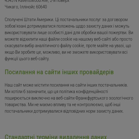
4545 N Ravenswood Ave, 2-й поверх
Чикаго, Іллінойс 60640
Сполучені Штати Америки. Ці постачальники послуг за договором
зобов’язані дотримуватися положень щодо захисту даних і можуть
використовувати лише особисті дані для обробки вашої пожертви. Ви
можете відхилити наші файли cookie на нашому веб-сайті або просто
скасувати вибір аналітичного файлу cookie, проте майте на увазі, що
якщо Ви зробите це, можливо, ви не зможете використовувати всі
функції цього веб-сайту.
Посилання на сайти інших провайдерів
Наш сайт може містити посилання на сайти інших постачальників.
Ми хотіли б зазначити, що ця політика конфіденційності
поширюється виключно на веб-сайти Франкфуртського зоологічного
товариства. Ми не маємо впливу та не контролюємо, щоб інші
постачальники дотримувалися відповідних норм захисту даних.
Стандартні терміни видалення даних