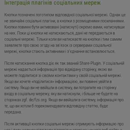
Інтеграція плагінів соціальних мереж
Кнопки позначені логотипом відповідної соціальної мережі. Однак це
не звичайні соціальні плагіни, а кнопки з розміщеними посиланнями.
Кнопки повинні бути активовані (натиснуті) окремо вами, натиснувши
на них. Поки ці кнопки не натискаються, дані не передаються в
соціальні мережі. Тільки коли ви натискаєте на кнопки і тим самим
заявляєте про свою згоду на зв’язок із серверами соціальної
мережі, кнопки стають активними і з’єднання встановлюється.
Після натискання кнопка діє як так званий Share-Plugin. У соціальній
мережі надається інформація про відвідану сторінку, якою ви
можете поділитися зі своїми контактами у своїй соціальній мережі.
Якщо ви хочете «поділитися» інформацією, ви повинні увійти в
систему. Якщо ви не ввійшли в систему, ви потрапите на сторінку
входу в соціальну мережу, яку ви натиснули, і більше не будете на
сторінках zgf. de/fzs.org. Якщо ви ввійшли в систему, інформація про
те, що ви хотіли б порекомендувати відповідну статтю, буде
передана.
Після активації кнопки соціальні мережі отримують інформацію про