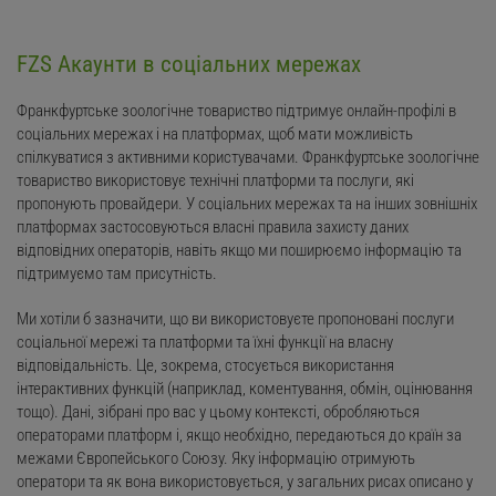
FZS Акаунти в соціальних мережах
Франкфуртське зоологічне товариство підтримує онлайн-профілі в
соціальних мережах і на платформах, щоб мати можливість
спілкуватися з активними користувачами. Франкфуртське зоологічне
товариство використовує технічні платформи та послуги, які
пропонують провайдери. У соціальних мережах та на інших зовнішніх
платформах застосовуються власні правила захисту даних
відповідних операторів, навіть якщо ми поширюємо інформацію та
підтримуємо там присутність.
Ми хотіли б зазначити, що ви використовуєте пропоновані послуги
соціальної мережі та платформи та їхні функції на власну
відповідальність. Це, зокрема, стосується використання
інтерактивних функцій (наприклад, коментування, обмін, оцінювання
тощо). Дані, зібрані про вас у цьому контексті, обробляються
операторами платформ і, якщо необхідно, передаються до країн за
межами Європейського Союзу. Яку інформацію отримують
оператори та як вона використовується, у загальних рисах описано у