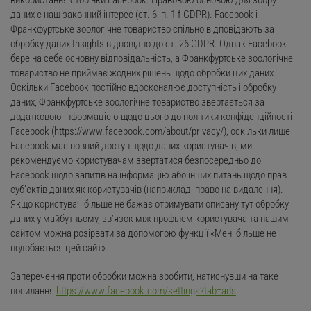
використання сторінки Facebook. Правовою основою для збору
даних є наш законний інтерес (ст. 6, п. 1 f GDPR). Facebook і
Франкфуртське зоологічне товариство спільно відповідають за
обробку даних Insights відповідно до ст. 26 GDPR. Однак Facebook
бере на себе основну відповідальність, а Франкфуртське зоологічне
товариство не приймає жодних рішень щодо обробки цих даних.
Оскільки Facebook постійно вдосконалює доступність і обробку
даних, Франкфуртське зоологічне товариство звертається за
додатковою інформацією щодо цього до політики конфіденційності
Facebook (https://www.facebook.com/about/privacy/), оскільки лише
Facebook має повний доступ щодо даних користувачів, ми
рекомендуємо користувачам звертатися безпосередньо до
Facebook щодо запитів на інформацію або інших питань щодо прав
суб’єктів даних як користувачів (наприклад, право на видалення).
Якщо користувач більше не бажає отримувати описану тут обробку
даних у майбутньому, зв’язок між профілем користувача та нашим
сайтом можна розірвати за допомогою функції «Мені більше не
подобається цей сайт».
Заперечення проти обробки можна зробити, натиснувши на таке
посилання
https://www.facebook.com/settings?tab=ads