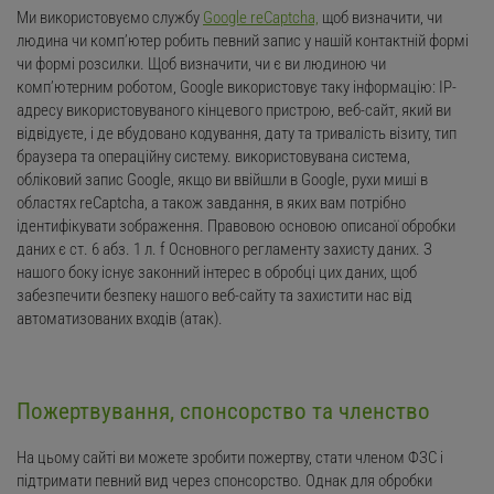
Ми використовуємо службу
Google reCaptcha,
щоб визначити, чи
людина чи комп’ютер робить певний запис у нашій контактній формі
чи формі розсилки. Щоб визначити, чи є ви людиною чи
комп’ютерним роботом, Google використовує таку інформацію: IP-
адресу використовуваного кінцевого пристрою, веб-сайт, який ви
відвідуєте, і де вбудовано кодування, дату та тривалість візиту, тип
браузера та операційну систему. використовувана система,
обліковий запис Google, якщо ви ввійшли в Google, рухи миші в
областях reCaptcha, а також завдання, в яких вам потрібно
ідентифікувати зображення. Правовою основою описаної обробки
даних є ст. 6 абз. 1 л. f Основного регламенту захисту даних. З
нашого боку існує законний інтерес в обробці цих даних, щоб
забезпечити безпеку нашого веб-сайту та захистити нас від
автоматизованих входів (атак).
Пожертвування, спонсорство та членство
На цьому сайті ви можете зробити пожертву, стати членом ФЗС і
підтримати певний вид через спонсорство. Однак для обробки