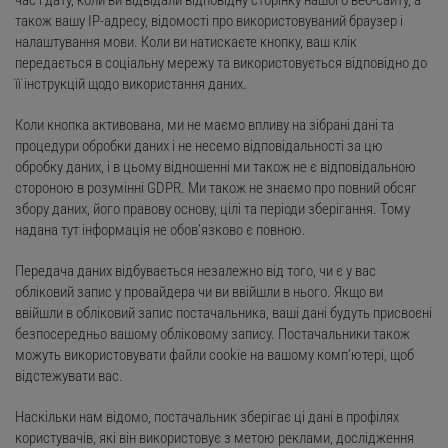
час і дату, коли ви відвідали відповідну сторінку нашого веб-сайту, а
також вашу IP-адресу, відомості про використовуваний браузер і
налаштування мови. Коли ви натискаєте кнопку, ваш клік
передається в соціальну мережу та використовується відповідно до
її інструкцій щодо використання даних.
Коли кнопка активована, ми не маємо впливу на зібрані дані та
процедури обробки даних і не несемо відповідальності за цю
обробку даних, і в цьому відношенні ми також не є відповідальною
стороною в розумінні GDPR. Ми також не знаємо про повний обсяг
збору даних, його правову основу, цілі та періоди зберігання. Тому
надана тут інформація не обов’язково є повною.
Передача даних відбувається незалежно від того, чи є у вас
обліковий запис у провайдера чи ви ввійшли в нього. Якщо ви
ввійшли в обліковий запис постачальника, ваші дані будуть присвоєні
безпосередньо вашому обліковому запису. Постачальники також
можуть використовувати файли cookie на вашому комп’ютері, щоб
відстежувати вас.
Наскільки нам відомо, постачальник зберігає ці дані в профілях
користувачів, які він використовує з метою реклами, дослідження