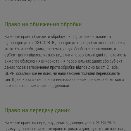
Право на обмеження обробки
Ви маєте право обмежити обробку, якщо дотримані умови та
відповідно до ст. 18 GDPR. Відповідно до цього, обмеження обробки
може бути необхідним, зокрема, якщо обробка є незаконною, а
суб’єкт даних відмовляється видалити персональні дані та натомість
вимагає обмеження використання персональних даних або суб’єкт
даних подав заперечення проти обробки відповідно до ст. 21 абз. 1
GDPR, оскільки ще не ясно, чи наші законні причини переважають
їхні. Щоб скористатися своїм вищезазначеним правом, зв’яжіться з
нами за вказаними нижче адресами.
Право на передачу даних
Ви маєте право на передачу даних відповідно до ст. 20 GDPR. У
цьому відношенні ви маєте право отримати дані, що стосуються вас,