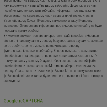
зберігаються на вашому комп’ютері. Ці файли cookie допомагають
нам відстежувати ваші дії на цьому веб-сайті. Це допомагає нам
постійно вдосконалювати веб-сайт. Інформація про відстеження
зберігається на керованому нами сервері, який знаходиться в
Європейському Союзі. IP-адресу ввімкнено, а вашу IP-адресу
зменшено. Згенерована інформація про використання сайту не буде
передана третім особам.
Ви можете відмовитися від використання файлів cookie, вибравши
відповідні налаштування у своєму браузері, однак зауважте, що якщо
ви це зробите, ви не зможете використовувати повну
функціональність цього веб-сайту. Згодом ви можете відмовитися
від зберігання та використання ваших даних одним клацанням. У
цьому випадку у вашому браузері зберігається так званий файл
cookie відмови, що означає, що Matomo не збирає жодних даних
сеансу. Увага: якщо ви видалите файли cookie на своєму комп’ютері,
файл cookie відмови також буде видалено, і ви повинні його повторно
активувати.
Google reCAPTCHA