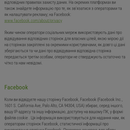
відповідних правилах захисту даних. На окремих платформах ви
також знайдете інформацію про те, як зв’язатися з операторами та
як налаштувати рекламу; на Facebook:
www.facebook.com/about/privacy
Яким чином оператори соціальних мереж використовують дані про
відвідування відповідних сторінок для власних цілей, якою мірою дії
на сторінках закріплені за окремими користувачами, як довго ці дані
зберігаються та чи дані про відвідування відповідна сторінка
передається третім особам, оператори не стверджують остаточно та
чітко та нам невідомі.
Facebook
Коли ви відвідуєте нашу сторінку Facebook, Facebook (Facebook Inc.,
1601 S. California Ave, Palo Alto, CA 94304, USA) збирає, серед іншого,
вашу IP-адресу та іншу інформацію, доступну на вашому ПК, у формі
файлів cookie . Ця інформація використовується для надання нам, як
операторам сторінок Facebook, статистичної інформації про