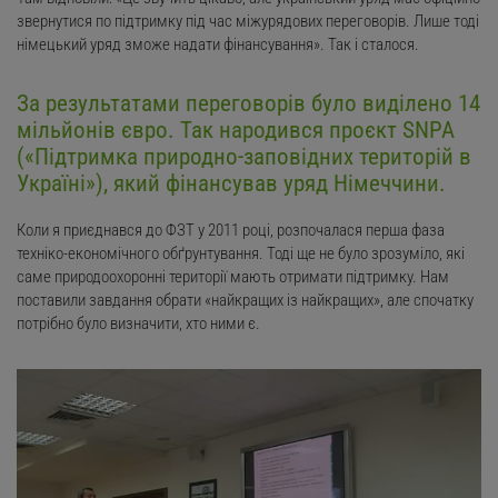
звернутися по підтримку під час міжурядових переговорів. Лише тоді
німецький уряд зможе надати фінансування». Так і сталося.
За результатами переговорів було виділено 14
мільйонів євро. Так народився проєкт SNPA
(«Підтримка природно-заповідних територій в
Україні»), який фінансував уряд Німеччини.
Коли я приєднався до ФЗТ у 2011 році, розпочалася перша фаза
техніко-економічного обґрунтування. Тоді ще не було зрозуміло, які
саме природоохоронні території мають отримати підтримку. Нам
поставили завдання обрати «найкращих із найкращих», але спочатку
потрібно було визначити, хто ними є.