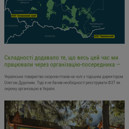
Складності додавало те, що весь цей час ми
працювали через організацію-посередника —
Українське товариство охорони птахів на чолі з тодішнім директором
Олегом Дудкіним. Тоді я не бачив необхідності реєструвати ФЗТ як
окрему організацію в Україні.