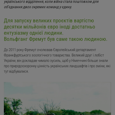
українського відділення, коли війна стала поштовхом для
об’єднання двох окремих команд у єдину.
Для запуску великих проєктів вартістю
десятки мільйонів євро іноді достатньо
ентузіазму однієї людини.
Вольфганг Фремут був саме такою людиною.
До 2011 року Фремут очолював Європейський департамент
Франкфуртського зоологічного товариства. Великий друг і лобіст
України, він докладав чимало зусиль, щоб у Німеччині більше знали
про природоохоронну цінність українських ландшафтів і про зміни, які
тут відбувалися.