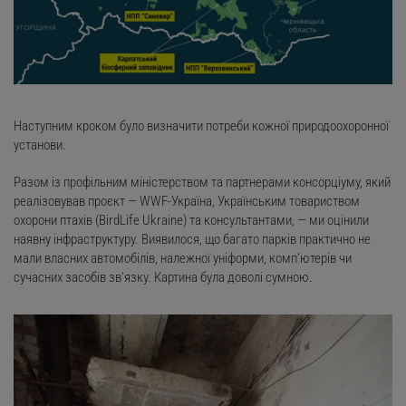
Наступним кроком було визначити потреби кожної природоохоронної
установи.
Разом із профільним міністерством та партнерами консорціуму, який
реалізовував проєкт — WWF-Україна, Українським товариством
охорони птахів (BirdLife Ukraine) та консультантами, — ми оцінили
наявну інфраструктуру. Виявилося, що багато парків практично не
мали власних автомобілів, належної уніформи, комп’ютерів чи
сучасних засобів зв’язку. Картина була доволі сумною.