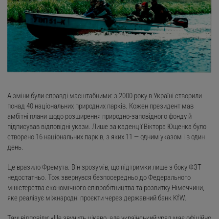
А зміни були справді масштабними: з 2000 року в Україні створили
понад 40 національних природних парків. Кожен президент мав
амбітні плани щодо розширення природно-заповідного фонду й
підписував відповідні укази. Лише за каденції Віктора Ющенка було
створено 16 національних парків, з яких 11 — одним указом і в один
день.
Це вразило Фремута. Він зрозумів, що підтримки лише з боку ФЗТ
недостатньо. Тож звернувся безпосередньо до Федерального
міністерства економічного співробітництва та розвитку Німеччини,
яке реалізує міжнародні проєкти через державний банк KfW.
Там відповіли: «Це звучить цікаво, але український уряд має офіційно