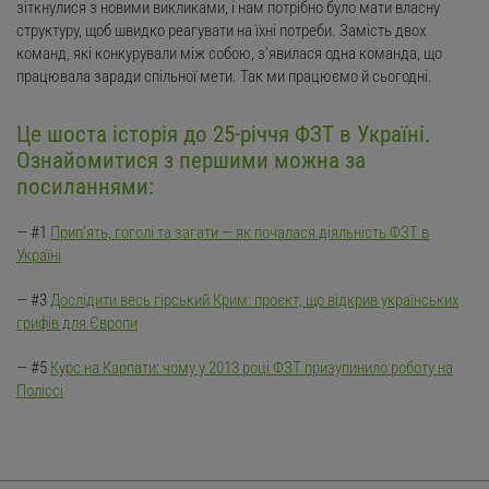
зіткнулися з новими викликами, і нам потрібно було мати власну
структуру, щоб швидко реагувати на їхні потреби. Замість двох
команд, які конкурували між собою, з’явилася одна команда, що
працювала заради спільної мети. Так ми працюємо й сьогодні.
Це шоста історія до 25-річчя ФЗТ в Україні.
Ознайомитися з першими можна за
посиланнями:
— #1
Прип’ять, гоголі та загати — як почалася діяльність ФЗТ в
Україні
— #3
Дослідити весь гірський Крим: проєкт, що відкрив українських
грифів для Європи
— #5
Курс на Карпати: чому у 2013 році ФЗТ призупинило роботу на
Поліссі