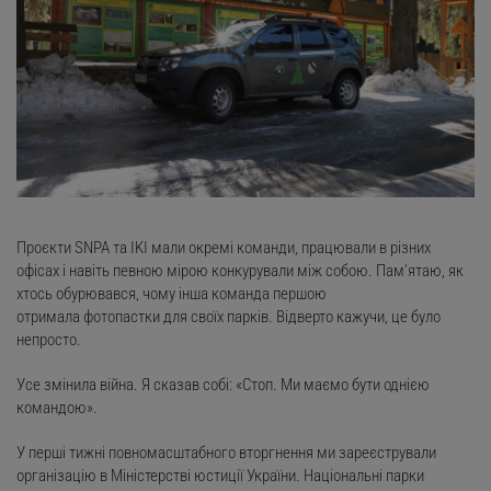
Проєкти SNPA та IKI мали окремі команди, працювали в різних
офісах і навіть певною мірою конкурували між собою. Пам’ятаю, як
хтось обурювався, чому інша команда першою
отримала фотопастки для своїх парків. Відверто кажучи, це було
непросто.
Усе змінила війна. Я сказав собі: «Стоп. Ми маємо бути однією
командою».
У перші тижні повномасштабного вторгнення ми зареєстрували
організацію в Міністерстві юстиції України. Національні парки