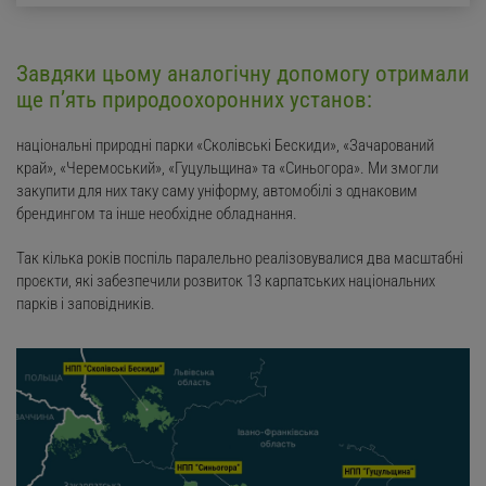
Завдяки цьому аналогічну допомогу отримали
ще п’ять природоохоронних установ:
національні природні парки «Сколівські Бескиди», «Зачарований
край», «Черемоський», «Гуцульщина» та «Синьогора». Ми змогли
закупити для них таку саму уніформу, автомобілі з однаковим
брендингом та інше необхідне обладнання.
Так кілька років поспіль паралельно реалізовувалися два масштабні
проєкти, які забезпечили розвиток 13 карпатських національних
парків і заповідників.