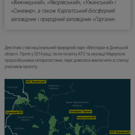
«Вижницький», «Яворівський», «Ужанський» і
«Синевир», а також Карпатський біосферний
заповідник і природний заповідник «Горгани».
Дев’ятим став національний природний парк «Меотида» в Донецькій
області. Проте у 2014 році, після початку АТО та окупації Маріуполя
проросійськими сепаратистами, парк довелося виключити зі списку
учасників проєкту.