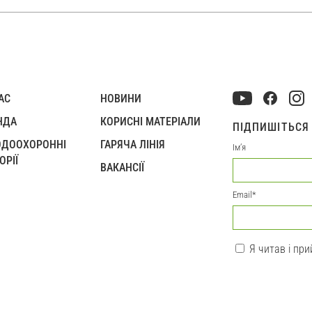
АС
НОВИНИ
НДА
КОРИСНІ МАТЕРІАЛИ
ПІДПИШІТЬСЯ
ОДООХОРОННІ
ГАРЯЧА ЛІНІЯ
Імʼя
ОРІЇ
ВАКАНСІЇ
Email
*
Я читав і п