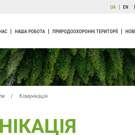
UA
EN
НАС
НАША РОБОТА
ПРИРОДООХОРОННІ ТЕРИТОРІЇ
НОВ
али
/
Комунікація
НІКАЦІЯ